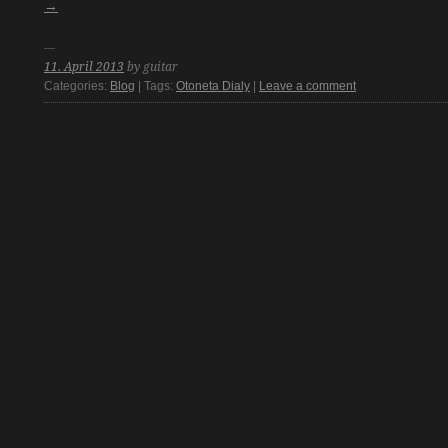
→
11. April 2013
by guitar
Categories:
Blog
| Tags:
Otoneta Dialy
|
Leave a comment