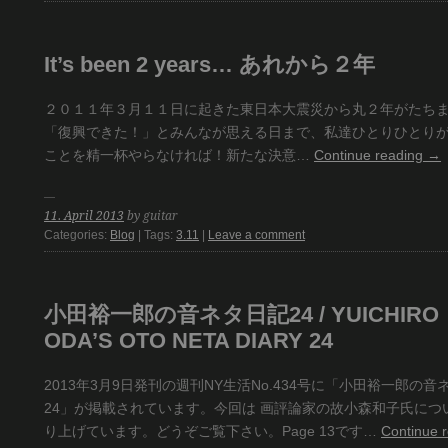
It’s been 2 years… あれから２年
２０１１年３月１１日に起きた東日本大震災から丸２年がたち
「復興できた！」とみんなが思える日まで、私達ひとりひとり
ことを精一杯やらなければ！新たな決意…
Continue reading
→
11. April 2013
by guitar
Categories:
Blog
| Tags:
3.11
|
Leave a comment
小田裕一郎の音ネタ日記24 / YUICHIRO
ODA’S OTO NETA DIARY 24
2013年3月9日発刊の週刊NY生活No.434号に「小田裕一郎の音
24」が掲載されています。今回は 画評論家の故小森和子氏につ
り上げています。どうぞご覧下さい。Page 13です…
Continue 