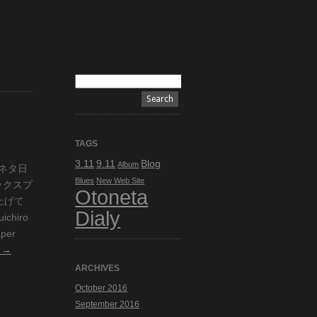
TAGS
3.11
9.11
Blog
Album
音ネタ日
Blues
New Web Site
ックスプ
Otoneta
上げて
Dialy
hiro
aper
g
→
ARCHIVES
October 2016
September 2016