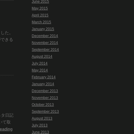
June 2015
May 2015
April 2015
March 2015
January 2015
ました。
December 2014
ができる
November 2014
September 2014
August 2014
July 2014
May 2014
February 2014
January 2014
December 2013
November 2013
October 2013
September 2013
ネタ日記
August 2013
いて取
July 2013
reading
June 2013