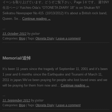
イーンを取り上げています。どうぞご覧下さい。Page 1６です。 週刊NY
生活ページ Yuichiro Oda’s “OTONETA DIARY 18″ is on Shukan NY
Seikatsu Newspaper No.415. (10/13/2012) It’s about a British rock band,
Queen. Se…
Continue reading
→
13. October 2012
by guitar
Categories:
Blog
| Tags:
Otoneta Dialy
|
Leave a comment
Memorial/追悼
It’s been 11 years since the tragedy of September 11, 2001 and it’s been
1 year and 6 months since the Earthquake and Tsunami of March 11,
2011 in japan.We’ve been praying for people who lost loved ones and we
will be praying for them from now and…
Continue reading
→
11. September 2012
by guitar
Categories:
Blog
| Tags:
Otoneta Dialy
|
Leave a comment