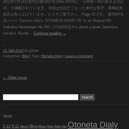
2012年7月14日発刊の週刊NY生活No.403号に「小田裕一郎の音ネタ日記
15」が掲載されています。今回は先日亡くなった偉大な歌手、尾崎紀世
彦氏を取り上げています。どうぞご覧下さい。Page 16です。 週刊NY生
活ページ Yuichiro Oda’s “OTONETA DIARY 15″ is on Shukan NY
Seikatsu Newspaper No.403. (7/14/2012) It’s about a great Japanese
vocalist, Kiyohi…
Continue reading
→
13. July 2012
by guitar
Categories:
Blog
| Tags:
Otoneta Dialy
|
Leave a comment
← Older posts
TAGS
Otoneta Dialy
3.11
9.11
Blog
Album
Blues
New Web Site